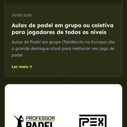
19/03/2026
Aulas de padel em grupo ou coletiva
para jogadores de todos os níveis
Aulas de Padel em grupo (Tendência na Europa) são
o grande destaque atual para melhorar seu jogo de
padel
arrow_forward
Ler mais